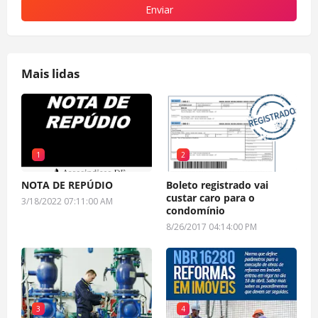
Mais lidas
1
2
NOTA DE REPÚDIO
Boleto registrado vai
custar caro para o
3/18/2022 07:11:00 AM
condomínio
8/26/2017 04:14:00 PM
3
4