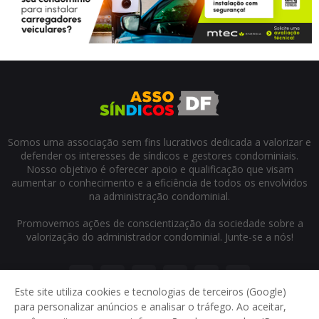
Somos uma associação sem fins lucrativos dedicada a valorizar e
defender os interesses de síndicos e gestores condominiais.
Nosso objetivo é oferecer apoio e qualificação que visam
aumentar o conhecimento e a eficiência de todos os envolvidos
na administração condominial.
Promovemos ações de conscientização da sociedade sobre a
valorização do administrador condominial. Junte-se a nós!
Este site utiliza cookies e tecnologias de terceiros (Google)
para personalizar anúncios e analisar o tráfego. Ao aceitar,