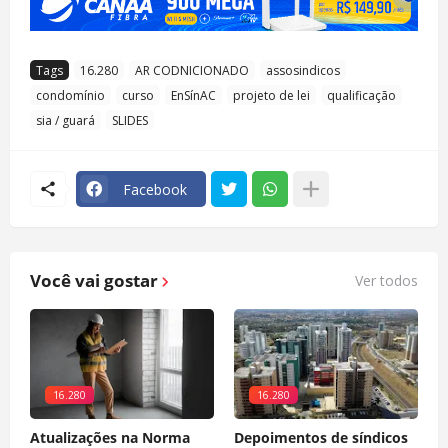
Tags
16.280
AR CODNICIONADO
assosindicos
condomínio
curso
EnSínAC
projeto de lei
qualificação
sia / guará
SLIDES
Facebook
Você vai gostar
Ver todos
16.280
16.280
Atualizações na Norma
Depoimentos de síndicos