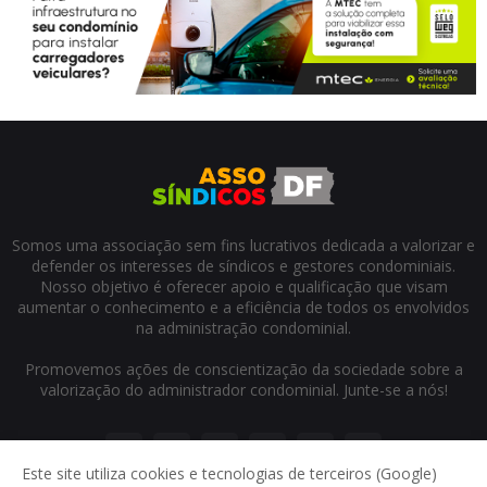
Somos uma associação sem fins lucrativos dedicada a valorizar e
defender os interesses de síndicos e gestores condominiais.
Nosso objetivo é oferecer apoio e qualificação que visam
aumentar o conhecimento e a eficiência de todos os envolvidos
na administração condominial.
Promovemos ações de conscientização da sociedade sobre a
valorização do administrador condominial. Junte-se a nós!
Este site utiliza cookies e tecnologias de terceiros (Google)