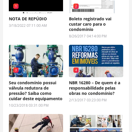
1
2
NOTA DE REPÚDIO
Boleto registrado vai
custar caro para o
3/18/2022 07:11:00 AM
condomínio
8/26/2017 04:14:00 PM
3
4
Seu condomínio possui
NBR 16280 – De quem é a
válvula redutora de
responsabilidade pelas
pressão? Saiba como
obras no condomínio?
cuidar deste equipamento
2/13/2017 03:23:00 PM
10/23/2018 03:31:00 PM