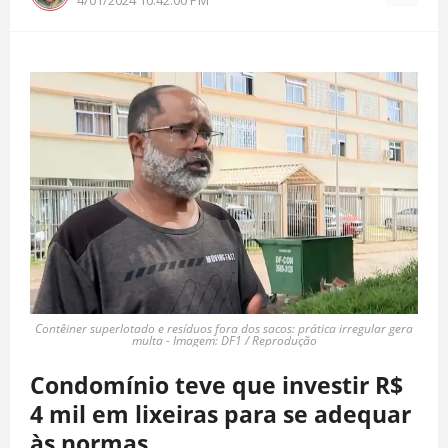
Contêiner superlotado e resíduos fora dos sacos: prática irregular gera
multa - Imagem: DF1 / Reprodução
Condomínio teve que investir R$
4 mil em lixeiras para se adequar
às normas