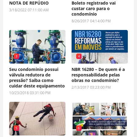
NOTA DE REPÚDIO
Boleto registrado vai
custar caro para o
3/18/2022 07:11:00 AM
condomínio
8/26/2017 04:14:00 PM
3
4
Seu condomínio possui
NBR 16280 – De quem é a
válvula redutora de
responsabilidade pelas
pressão? Saiba como
obras no condomínio?
cuidar deste equipamento
2/13/2017 03:23:00 PM
10/23/2018 03:31:00 PM
5
6