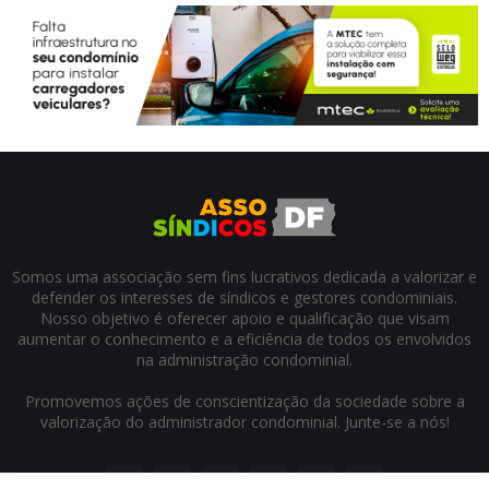
Somos uma associação sem fins lucrativos dedicada a valorizar e
defender os interesses de síndicos e gestores condominiais.
Nosso objetivo é oferecer apoio e qualificação que visam
aumentar o conhecimento e a eficiência de todos os envolvidos
na administração condominial.
Promovemos ações de conscientização da sociedade sobre a
valorização do administrador condominial. Junte-se a nós!