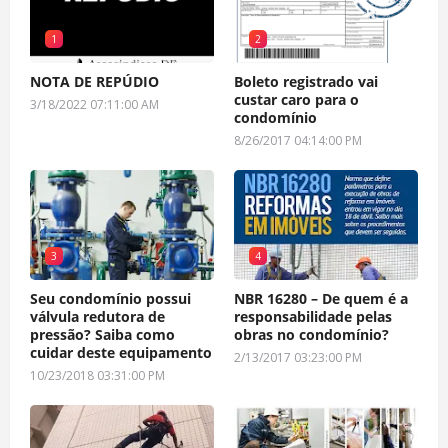
1
2
NOTA DE REPÚDIO
Boleto registrado vai
custar caro para o
3/18/2022 07:11:00 AM
condomínio
8/26/2017 04:14:00 PM
3
4
Seu condomínio possui
NBR 16280 – De quem é a
válvula redutora de
responsabilidade pelas
pressão? Saiba como
obras no condomínio?
cuidar deste equipamento
2/13/2017 03:23:00 PM
10/23/2018 03:31:00 PM