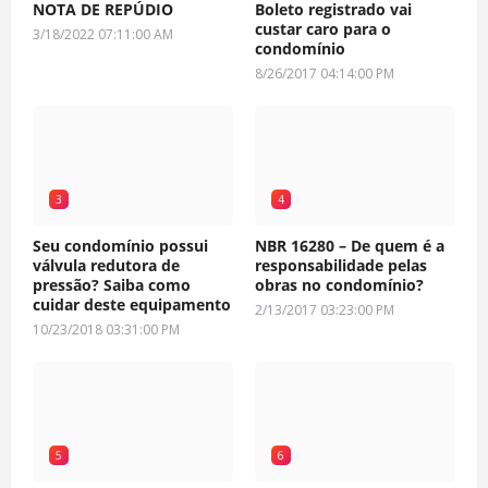
NOTA DE REPÚDIO
Boleto registrado vai
custar caro para o
3/18/2022 07:11:00 AM
condomínio
8/26/2017 04:14:00 PM
3
4
Seu condomínio possui
NBR 16280 – De quem é a
válvula redutora de
responsabilidade pelas
pressão? Saiba como
obras no condomínio?
cuidar deste equipamento
2/13/2017 03:23:00 PM
10/23/2018 03:31:00 PM
5
6