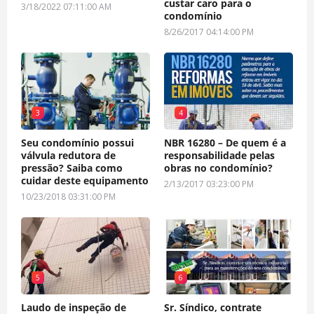
custar caro para o
3/18/2022 07:11:00 AM
condomínio
8/26/2017 04:14:00 PM
3
4
Seu condomínio possui
NBR 16280 – De quem é a
válvula redutora de
responsabilidade pelas
pressão? Saiba como
obras no condomínio?
cuidar deste equipamento
2/13/2017 03:23:00 PM
10/23/2018 03:31:00 PM
5
6
Laudo de inspeção de
Sr. Síndico, contrate