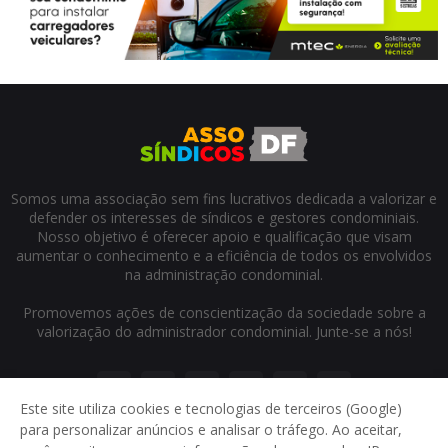
Somos uma associação sem fins lucrativos dedicada a valorizar e
defender os interesses de síndicos e gestores condominiais.
Nosso objetivo é oferecer apoio e qualificação que visam
aumentar o conhecimento e a eficiência de todos os envolvidos
na administração condominial.
Promovemos ações de conscientização da sociedade sobre a
valorização do administrador condominial. Junte-se a nós!
Este site utiliza cookies e tecnologias de terceiros (Google)
para personalizar anúncios e analisar o tráfego. Ao aceitar,