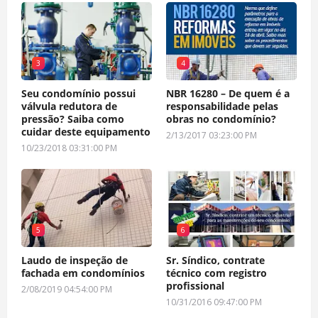
3
4
Seu condomínio possui
NBR 16280 – De quem é a
válvula redutora de
responsabilidade pelas
pressão? Saiba como
obras no condomínio?
cuidar deste equipamento
2/13/2017 03:23:00 PM
10/23/2018 03:31:00 PM
5
6
Laudo de inspeção de
Sr. Síndico, contrate
fachada em condomínios
técnico com registro
profissional
2/08/2019 04:54:00 PM
10/31/2016 09:47:00 PM