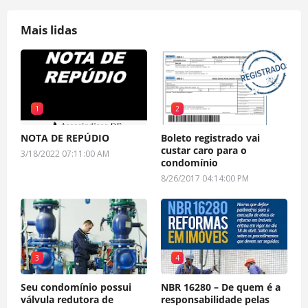
Mais lidas
1
2
NOTA DE REPÚDIO
Boleto registrado vai
custar caro para o
3/18/2022 07:11:00 AM
condomínio
8/26/2017 04:14:00 PM
3
4
Seu condomínio possui
NBR 16280 – De quem é a
válvula redutora de
responsabilidade pelas