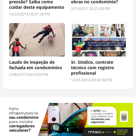
pressão? Saiba como
obras no condomínio?
cuidar deste equipamento
2/13/2017 03:23:00 PM
10/23/2018 03:31:00 PM
5
6
Laudo de inspeção de
Sr. Síndico, contrate
fachada em condomínios
técnico com registro
profissional
2/08/2019 04:54:00 PM
10/31/2016 09:47:00 PM