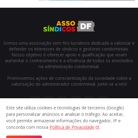
Somos uma associação sem fins lucrativos dedicada a valorizar e
defender os interesses de síndicos e gestores condominiais.
Nosso objetivo é oferecer apoio e qualificação que visam
aumentar o conhecimento e a eficiência de todos os envolvidos
na administração condominial.
Promovemos ações de conscientização da sociedade sobre a
valorização do administrador condominial. Junte-se a nós!
Este site utiliza cookies e tecnologias de terceiros (Google)
para personalizar anúncios e analisar o tráfego. Ao aceitar,
você permite armazenar informações do navegador, IP e
concorda com nossa
Política de Privacidade
.
Início
Sobre
Contato
Privacidade