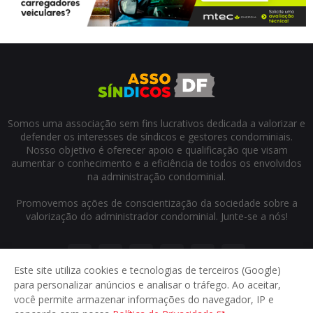
Somos uma associação sem fins lucrativos dedicada a valorizar e
defender os interesses de síndicos e gestores condominiais.
Nosso objetivo é oferecer apoio e qualificação que visam
aumentar o conhecimento e a eficiência de todos os envolvidos
na administração condominial.
Promovemos ações de conscientização da sociedade sobre a
valorização do administrador condominial. Junte-se a nós!
Este site utiliza cookies e tecnologias de terceiros (Google)
para personalizar anúncios e analisar o tráfego. Ao aceitar,
você permite armazenar informações do navegador, IP e