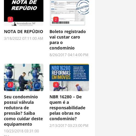
1
2
NOTA DE REPÚDIO
Boleto registrado
vai custar caro
3/18/2022 07:11:00 AM
para o
condomínio
8/26/2017 04:14:00 PM
3
4
Seu condomínio
NBR 16280 – De
possui válvula
quem é a
redutora de
responsabilidade
pressão? Saiba
pelas obras no
como cuidar deste
condomínio?
equipamento
2/13/2017 03:23:00 PM
10/23/2018 03:31:00