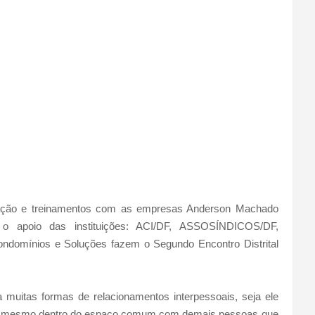
ação e treinamentos com as empresas Anderson Machado
apoio das instituições: ACI/DF, ASSOSÍNDICOS/DF,
ondomínios e Soluções fazem o Segundo Encontro Distrital
 muitas formas de relacionamentos interpessoais, seja ele
 ou mesmo dentro do espaço comum com demais pessoas que