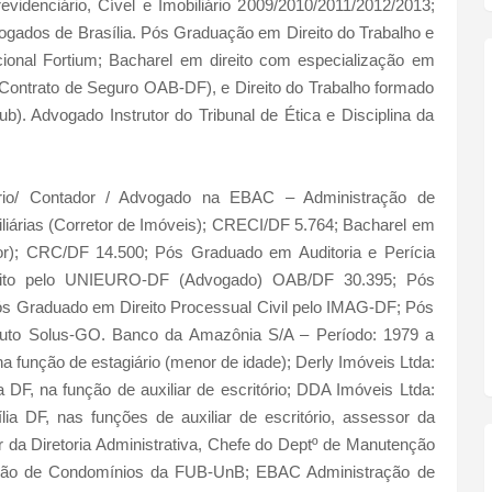
revidenciário, Cível e Imobiliário 2009/2010/2011/2012/2013;
ados de Brasília. Pós Graduação em Direito do Trabalho e
ional Fortium; Bacharel em direito com especialização em
io/Contrato de Seguro OAB-DF), e Direito do Trabalho formado
ub). Advogado Instrutor do Tribunal de Ética e Disciplina da
o/ Contador / Advogado na EBAC – Administração de
iárias (Corretor de Imóveis); CRECI/DF 5.764; Bacharel em
or); CRC/DF 14.500; Pós Graduado em Auditoria e Perícia
reito pelo UNIEURO-DF (Advogado) OAB/DF 30.395; Pós
ós Graduado em Direito Processual Civil pelo IMAG-DF; Pós
tituto Solus-GO. Banco da Amazônia S/A – Período: 1979 a
a função de estagiário (menor de idade); Derly Imóveis Ltda:
 DF, na função de auxiliar de escritório; DDA Imóveis Ltda:
ia DF, nas funções de auxiliar de escritório, assessor da
r da Diretoria Administrativa, Chefe do Deptº de Manutenção
ação de Condomínios da FUB-UnB; EBAC Administração de