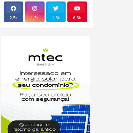
2,5k
1,3k
1,3k
6,5k