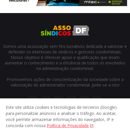
Somos uma associação sem fins lucrativos dedicada a valorizar e
defender os interesses de síndicos e gestores condominiais.
Nosso objetivo é oferecer apoio e qualificação que visam
aumentar o conhecimento e a eficiência de todos os envolvidos
na administração condominial.
Promovemos ações de conscientização da sociedade sobre a
valorização do administrador condominial. Junte-se a nós!
Este site utiliza cookies e tecnologias de terceiros (Google)
para personalizar anúncios e analisar o tráfego. Ao aceitar,
você permite armazenar informações do navegador, IP e
concorda com nossa
Política de Privacidade
.
Início
Sobre
Contato
Privacidade