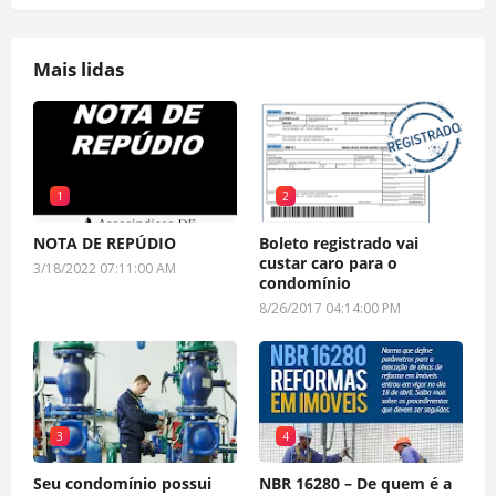
Mais lidas
1
2
NOTA DE REPÚDIO
Boleto registrado vai
custar caro para o
3/18/2022 07:11:00 AM
condomínio
8/26/2017 04:14:00 PM
3
4
Seu condomínio possui
NBR 16280 – De quem é a