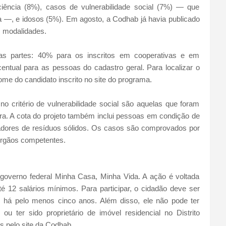
ciência (8%), casos de vulnerabilidade social (7%) — que
ra —, e idosos (5%). Em agosto, a Codhab já havia publicado
s modalidades.
as partes: 40% para os inscritos em cooperativas e em
ntual para as pessoas do cadastro geral. Para localizar o
nome do candidato inscrito no site do programa.
 critério de vulnerabilidade social são aquelas que foram
ra. A cota do projeto também inclui pessoas em condição de
adores de resíduos sólidos. Os casos são comprovados por
 órgãos competentes.
overno federal Minha Casa, Minha Vida. A ação é voltada
é 12 salários mínimos. Para participar, o cidadão deve ser
al há pelo menos cinco anos. Além disso, ele não pode ter
 ou ter sido proprietário de imóvel residencial no Distrito
os pelo site da Codhab.