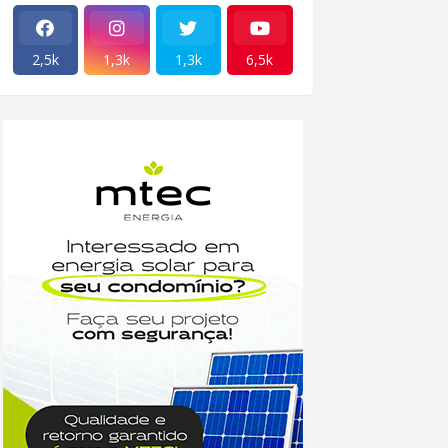
2,5k
1,3k
1,3k
6,5k