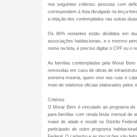
nos seguintes critérios: pessoas com defi
correspondem à lista divulgada na terça-fei
a relação dos contemplados nas outras dua
Os 80% restantes estão divididos em du
associações habitacionais, e o mesmo perce
nome na lista, é preciso digitar o CPF ou o 
As famílias contempladas pelo Morar Bem no
removidas em caso de obras de infraestrutu
extrema miséria, quem vive nas ruas e cat
meio de relatórios oficiais elaborados pelos
Critérios
O Morar Bem é vinculado ao programa do g
para famílias com renda bruta mensal de at
maior de idade e residir no Distrito Feder
participado de outro programa habitacional
Federal. O cadastro e as inscrições são feit