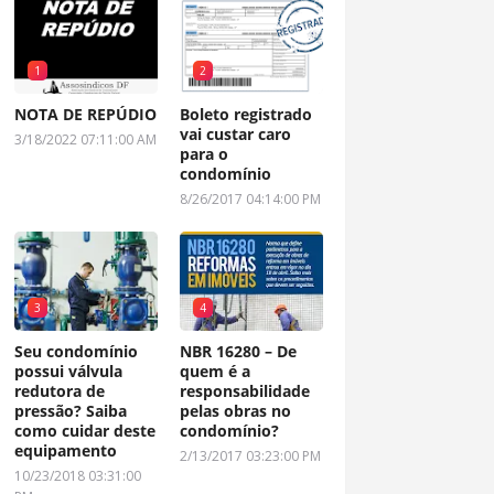
1
2
NOTA DE REPÚDIO
Boleto registrado
vai custar caro
3/18/2022 07:11:00 AM
para o
condomínio
8/26/2017 04:14:00 PM
3
4
Seu condomínio
NBR 16280 – De
possui válvula
quem é a
redutora de
responsabilidade
pressão? Saiba
pelas obras no
como cuidar deste
condomínio?
equipamento
2/13/2017 03:23:00 PM
10/23/2018 03:31:00