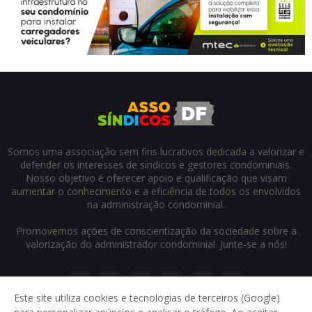
Somos uma associação sem fins lucrativos dedicada a valorizar e
defender os interesses de síndicos e gestores condominiais.
Nosso objetivo é oferecer apoio e qualificação que visam
aumentar o conhecimento e a eficiência de todos os envolvidos
na administração condominial.
Promovemos ações de conscientização da sociedade sobre a
valorização do administrador condominial. Junte-se a nós!
Este site utiliza cookies e tecnologias de terceiros (Google)