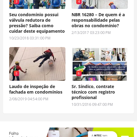
3
4
Seu condomínio possui
NBR 16280 – De quem é a
válvula redutora de
responsabilidade pelas
pressão? Saiba como
obras no condomínio?
cuidar deste equipamento
2/13/2017 03:23:00 PM
10/23/2018 03:31:00 PM
5
6
Laudo de inspeção de
Sr. Síndico, contrate
fachada em condomínios
técnico com registro
profissional
2/08/2019 04:54:00 PM
10/31/2016 09:47:00 PM