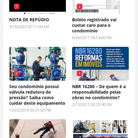
1
2
NOTA DE REPÚDIO
Boleto registrado vai
custar caro para o
3/18/2022 07:11:00 AM
condomínio
8/26/2017 04:14:00 PM
3
4
Seu condomínio possui
NBR 16280 – De quem é a
válvula redutora de
responsabilidade pelas
pressão? Saiba como
obras no condomínio?
cuidar deste equipamento
2/13/2017 03:23:00 PM
10/23/2018 03:31:00 PM