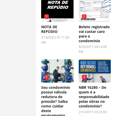
1
2
NOTA DE
Boleto registrado
REPÚDIO
vai custar caro
para o
3/18/2022 07:11:00
condomínio
AM
8/26/2017 04:14:00
PM
3
4
Seu condomínio
NBR 16280 – De
possui válvula
quem é a
redutora de
responsabilidade
pressão? Saiba
pelas obras no
como cuidar
condomínio?
deste
2/13/2017 03:23:00
equipamento