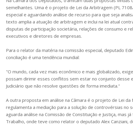
Na Câmara dos Deputados, tramitam duas propostas vindas 
semelhantes. Uma é o projeto de Lei da Arbitragem (PL 7108
especial e aguardando análise de recurso para que seja anali
texto amplia a atuação de arbitragem e inclui na lei atual cont
disputas de participação societária, relações de consumo e re
executivos e diretores de empresas.
Para o relator da matéria na comissão especial, deputado Ed
conciliação é uma tendência mundial:
"O mundo, cada vez mais econômico e mais globalizado, exige
possam dirimir esses conflitos sem estar no conjunto dess
Judiciário que não resolve questões de forma imediata."
A outra proposta em análise na Câmara é o projeto de Lei da
regulamenta a mediação para a solução de controvérsias no se
aguarda análise na Comissão de Constituição e Justiça, mas já
Trabalho, onde teve como relator o deputado Alex Canziani, 