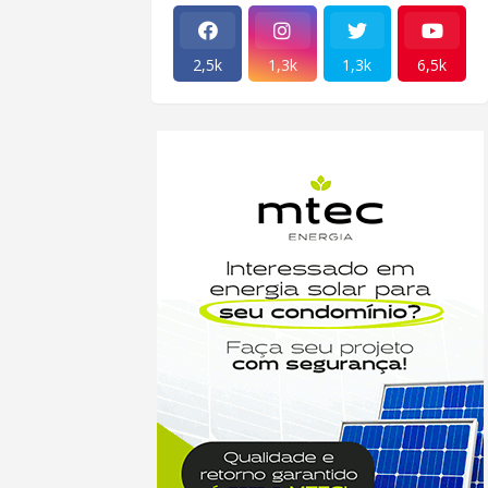
2,5k
1,3k
1,3k
6,5k