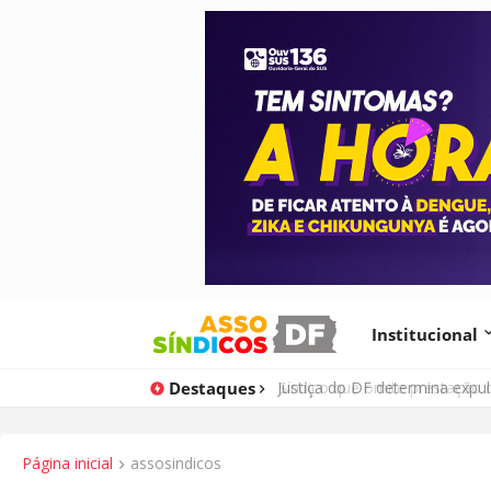
Institucional
Destaques
Justiça do DF determina expu
Página inicial
assosindicos