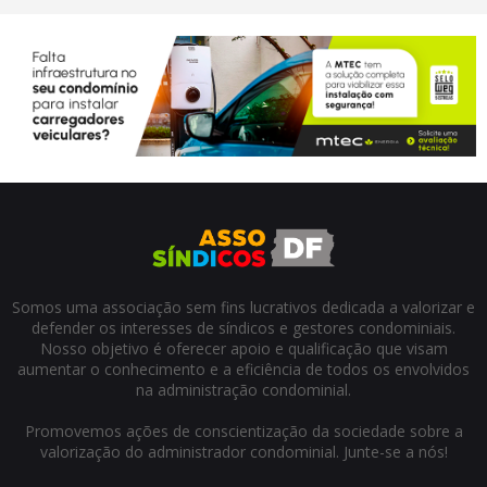
Somos uma associação sem fins lucrativos dedicada a valorizar e
defender os interesses de síndicos e gestores condominiais.
Nosso objetivo é oferecer apoio e qualificação que visam
aumentar o conhecimento e a eficiência de todos os envolvidos
na administração condominial.
Promovemos ações de conscientização da sociedade sobre a
valorização do administrador condominial. Junte-se a nós!