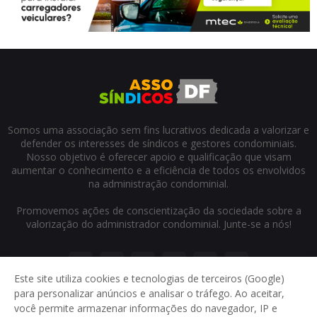
Somos uma associação sem fins lucrativos dedicada a valorizar e
defender os interesses de síndicos e gestores condominiais.
Nosso objetivo é oferecer apoio e qualificação que visam
aumentar o conhecimento e a eficiência de todos os envolvidos
na administração condominial.
Promovemos ações de conscientização da sociedade sobre a
valorização do administrador condominial. Junte-se a nós!
Este site utiliza cookies e tecnologias de terceiros (Google)
para personalizar anúncios e analisar o tráfego. Ao aceitar,
você permite armazenar informações do navegador, IP e