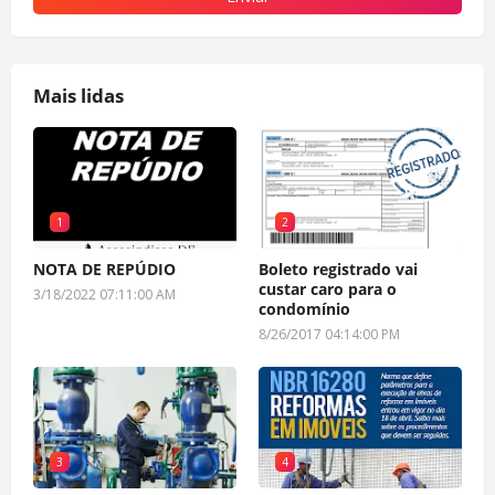
Mais lidas
1
2
NOTA DE REPÚDIO
Boleto registrado vai
custar caro para o
3/18/2022 07:11:00 AM
condomínio
8/26/2017 04:14:00 PM
3
4