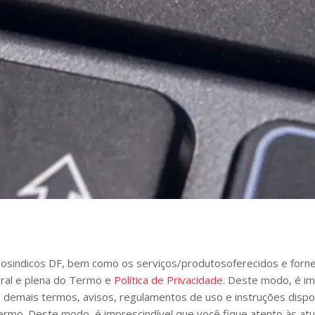
osindicos DF, bem como os serviços/produtosoferecidos e fornec
egral e plena do Termo e
Política de Privacidade
. Deste modo, é im
 demais termos, avisos, regulamentos de uso e instruções dispo
ermo. Deste modo, é imprescindível que você fique atento às atual