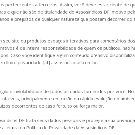
s pertencentes a terceiros. Assim, você deve estar ciente de que
rnas e que não são de titularidade do Assosindicos DF, motivo p
danos e prejuízos de qualquer natureza que possam decorrer do 
m seu site ou produtos espaços interativos para comentários dos
rativos é de inteira responsabilidade de quem os publicou, não h
dos. Caso você identifique algum conteúdo ofensivo disponibiliz
trônico privacidade [at] assosindicosdf.com.br.
igilo e inviolabilidade de todos os dados fornecidos por você. No
infalíveis, principalmente em razão da rápida evolução do ambie
uízos decorrentes de caso fortuito ou força maior.
sindicos DF trata seus dados pessoais e protege a sua privacid
 a leitura da Política de Privacidade da Assosindicos DF.