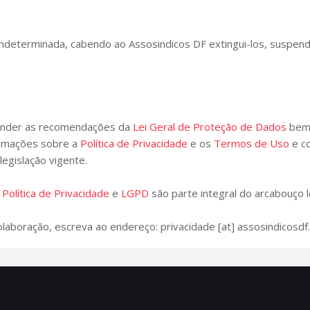
indeterminada, cabendo ao Assosindicos DF extingui-los, suspend
tender as recomendações da
Lei Geral de Proteção de Dados
bem 
ormações sobre a
Política de Privacidade
e os
Termos de Uso
e co
egislação vigente.
a
Política de Privacidade
e
LGPD
são parte integral do arcabouço l
aboração, escreva ao endereço: privacidade [at] assosindicosdf.