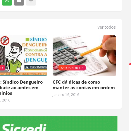
Ver todos
GO
ASSOSINDICOS
: Síndico Dengueiro
CFC dá dicas de como
bate ao aedes em
manter as contas em ordem
ínios
Janeiro 16, 2016
5, 2016