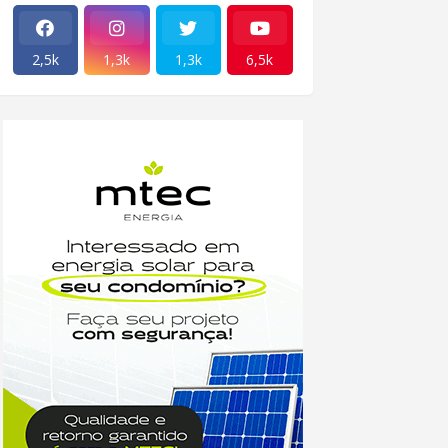
2,5k
1,3k
1,3k
6,5k