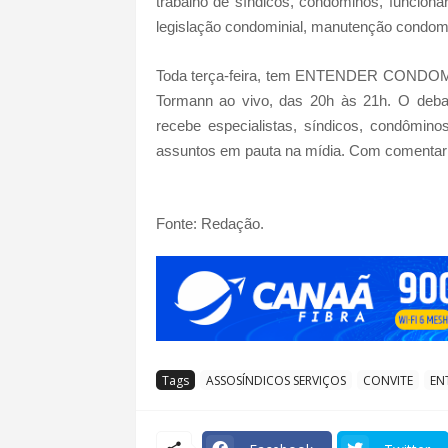
trabalho de síndicos, condôminos, funcioná
legislação condominial, manutenção condomin
Toda terça-feira, tem ENTENDER CONDOMÍ
Tormann ao vivo, das 20h às 21h. O debat
recebe especialistas, síndicos, condômin
assuntos em pauta na mídia. Com comentarist
Fonte: Redação.
Tags
ASSOSÍNDICOS SERVIÇOS
CONVITE
EN